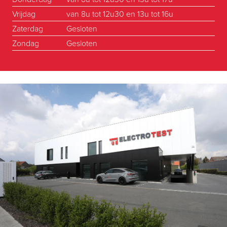
Vrijdag
van 8u tot 12u30 en 13u tot 16u
Zaterdag
Gesloten
Zondag
Gesloten