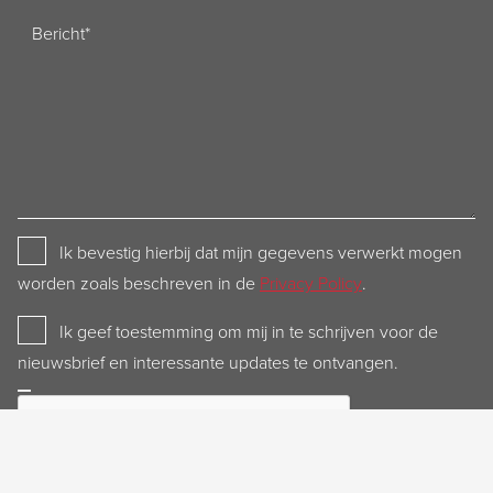
Bericht
Privacy
Ik bevestig hierbij dat mijn gegevens verwerkt mogen
Policy
worden zoals beschreven in de
Privacy Policy
.
Newsletter
Ik geef toestemming om mij in te schrijven voor de
nieuwsbrief en interessante updates te ontvangen.
CAPTCHA