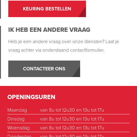
KEURING BESTELLEN
IK HEB EEN ANDERE VRAAG
Heb je een andere vraag over onze diensten? Laat je
vraag achter via onderstaand contactformulier.
CONTACTEER ONS
OPENINGSUREN
Maandag
van 8u tot 12u30 en 13u tot 17u
Dinsdag
van 8u tot 12u30 en 13u tot 17u
Woensdag
van 8u tot 12u30 en 13u tot 17u
Donderdag
van 8u tot 12u30 en 13u tot 17u