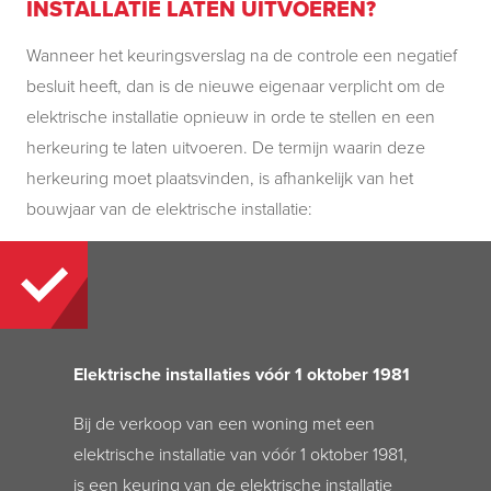
INSTALLATIE LATEN UITVOEREN?
Wanneer het keuringsverslag na de controle een negatief
besluit heeft,
dan
is de nieuwe eigenaar verplicht om de
elektrische installatie opnieuw in orde te stellen en een
herkeuring te laten uitvoeren. De termijn waarin deze
herkeuring moet plaatsvinden, is afhankelijk van het
bouwjaar van de elektrische installatie:
Elektrische installaties vóór
1 oktober 1981
Bij de verkoop van een woning met een
elektrische installatie van vóór
1 oktober 1981
,
is een keuring van de elektrische installatie