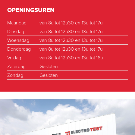
OPENINGSUREN
Maandag
van 8u tot 12u30 en 13u tot 17u
Dinsdag
van 8u tot 12u30 en 13u tot 17u
Woensdag
van 8u tot 12u30 en 13u tot 17u
Donderdag
van 8u tot 12u30 en 13u tot 17u
Vrijdag
van 8u tot 12u30 en 13u tot 16u
Zaterdag
Gesloten
Zondag
Gesloten