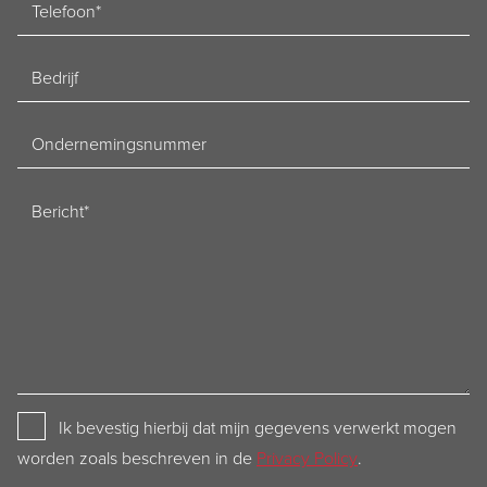
Telefoon
Bedrijf
Ondernemingsnummer
Bericht
Privacy
Ik bevestig hierbij dat mijn gegevens verwerkt mogen
Policy
worden zoals beschreven in de
Privacy Policy
.