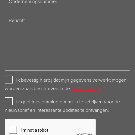
Bericht
Privacy
Ik bevestig hierbij dat mijn gegevens verwerkt mogen
Policy
worden zoals beschreven in de
Privacy Policy
.
Newsletter
Ik geef toestemming om mij in te schrijven voor de
nieuwsbrief en interessante updates te ontvangen.
CAPTCHA