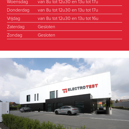
Woensdag
van 8u tot 12u30 en 13u tot 17u
Donderdag
van 8u tot 12u30 en 13u tot 17u
Vrijdag
van 8u tot 12u30 en 13u tot 16u
Zaterdag
Gesloten
Zondag
Gesloten