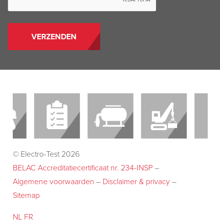
© Electro-Test 2026
BELAC Accreditatiecertificaat nr. 234-INSP
–
Algemene voorwaarden
–
Disclaimer & privacy
–
Sitemap
NL
FR