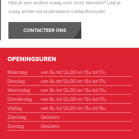
Heb je een andere vraag over onze diensten? Laat je
vraag achter via onderstaand contactformulier.
CONTACTEER ONS
OPENINGSUREN
Maandag
van 8u tot 12u30 en 13u tot 17u
Dinsdag
van 8u tot 12u30 en 13u tot 17u
Woensdag
van 8u tot 12u30 en 13u tot 17u
Donderdag
van 8u tot 12u30 en 13u tot 17u
Vrijdag
van 8u tot 12u30 en 13u tot 16u
Zaterdag
Gesloten
Zondag
Gesloten