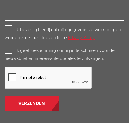
Privacy
Ik bevestig hierbij dat mijn gegevens verwerkt mogen
Policy
worden zoals beschreven in de
Privacy Policy
.
Newsletter
Ik geef toestemming om mij in te schrijven voor de
nieuwsbrief en interessante updates te ontvangen.
CAPTCHA