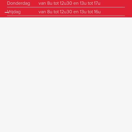
Donderdag
van 8u tot 12u30 en 13u tot 17u
Vrijdag
van 8u tot 12u30 en 13u tot 16u
Zaterdag
Gesloten
Zondag
Gesloten