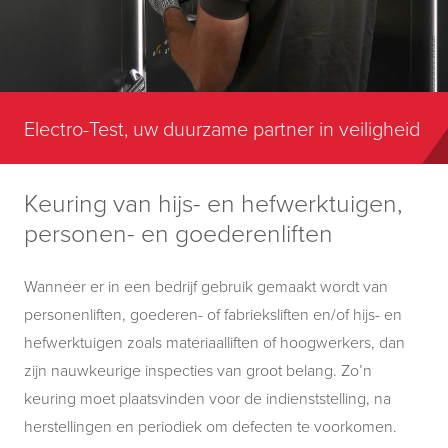
Electro-Test, uw duurzame partner in veiligheid
Keuring van hijs- en hefwerktuigen,
personen- en goederenliften
Wanneer er in een bedrijf gebruik gemaakt wordt van
personenliften
,
goederen- of
fabrieksliften
en
/of
hijs- en
hefwerktuigen
zoals materiaalliften of hoogwerkers, dan
zijn nauwkeurige inspecties van groot belang. Zo’n
keuring moet plaatsvinden
voor de indienststelling
, na
herstellingen en
periodiek
om defecten te voorkomen.