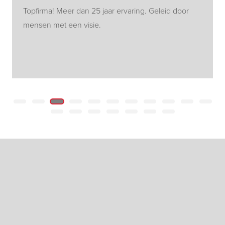
Topfirma! Meer dan 25 jaar ervaring. Geleid door
mensen met een visie.