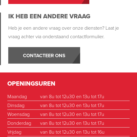
IK HEB EEN ANDERE VRAAG
Heb je een andere vraag over onze diensten? Laat je
vraag achter via onderstaand contactformulier.
CONTACTEER ONS
OPENINGSUREN
Maandag
van 8u tot 12u30 en 13u tot 17u
Dinsdag
van 8u tot 12u30 en 13u tot 17u
Woensdag
van 8u tot 12u30 en 13u tot 17u
Donderdag
van 8u tot 12u30 en 13u tot 17u
Vrijdag
van 8u tot 12u30 en 13u tot 16u