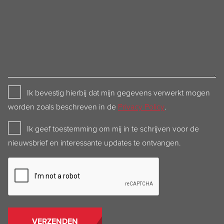
Privacy
Ik bevestig hierbij dat mijn gegevens verwerkt mogen
Policy
worden zoals beschreven in de
Privacy Policy
.
Newsletter
Ik geef toestemming om mij in te schrijven voor de
nieuwsbrief en interessante updates te ontvangen.
CAPTCHA