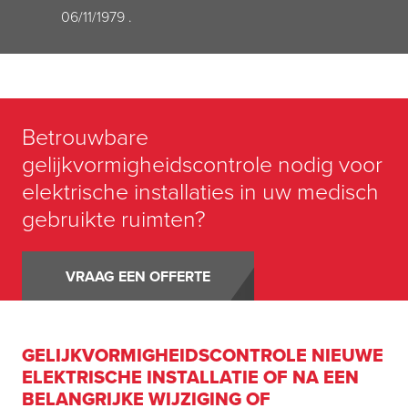
06/11/1979 .
Betrouwbare
gelijkvormigheidsc
ontrole nodig voor
elektrische installaties in uw medisch
gebruikte
ruimten?
VRAAG EEN OFFERTE
GELIJKVORMIGHEIDSCONTROLE NIEUWE
ELEKTRISCHE INSTALLATIE OF NA EEN
BELANGRIJKE WIJZIGING OF