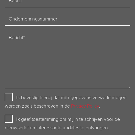
Ondernemingsnummer
Bericht
Privacy
Ik bevestig hierbij dat mijn gegevens verwerkt mogen
Policy
worden zoals beschreven in de
Privacy Policy
.
Newsletter
Ik geef toestemming om mij in te schrijven voor de
nieuwsbrief en interessante updates te ontvangen.