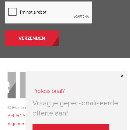
CAPTCHA
Professional?
Vraag je gepersonaliseerde
© Electro-Test 2026
offerte aan!
BELAC Accreditatiecertificaat nr. 234-INSP
–
Algemene voorwaarden
–
Disclaimer & privacy
–