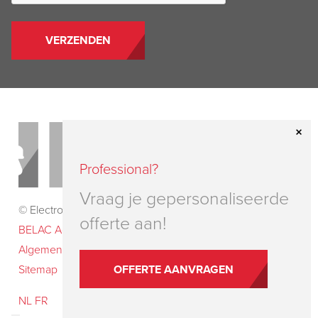
Professional?
Vraag je gepersonaliseerde
© Electro-Test 2026
offerte aan!
BELAC Accreditatiecertificaat nr. 234-INSP
–
Algemene voorwaarden
–
Disclaimer & privacy
–
OFFERTE AANVRAGEN
Sitemap
NL
FR