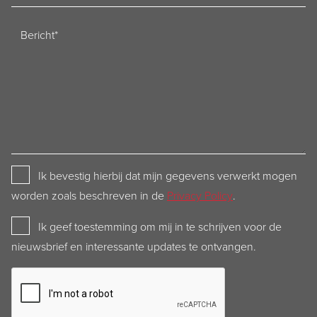
Bericht
Privacy
Ik bevestig hierbij dat mijn gegevens verwerkt mogen
Policy
worden zoals beschreven in de
Privacy Policy
.
Newsletter
Ik geef toestemming om mij in te schrijven voor de
nieuwsbrief en interessante updates te ontvangen.
CAPTCHA