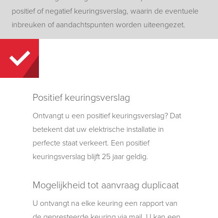
positief of negatief keuringsverslag, waarin de eventuele
inbreuken of aandachtspunten worden uiteengezet.
Positief keuringsverslag
Ontvangt u een positief keuringsverslag? Dat
betekent dat uw elektrische installatie in
perfecte staat verkeert. Een positief
keuringsverslag blijft 25 jaar geldig.
Mogelijkheid tot aanvraag duplicaat
U ontvangt na elke keuring een rapport van
de gepresteerde keuring via mail. U kan een