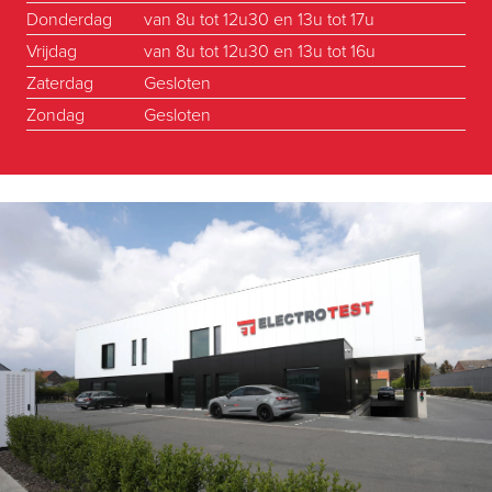
Donderdag
van 8u tot 12u30 en 13u tot 17u
Vrijdag
van 8u tot 12u30 en 13u tot 16u
Zaterdag
Gesloten
Zondag
Gesloten