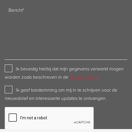
Bericht
Privacy
Ik bevestig hierbij dat mijn gegevens verwerkt mogen
Policy
worden zoals beschreven in de
Privacy Policy
.
Newsletter
Ik geef toestemming om mij in te schrijven voor de
nieuwsbrief en interessante updates te ontvangen.
CAPTCHA