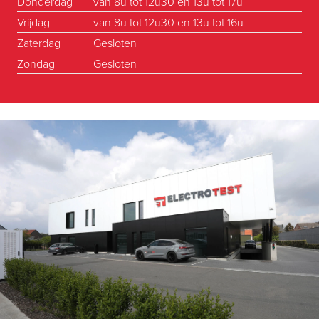
Donderdag
van 8u tot 12u30 en 13u tot 17u
Vrijdag
van 8u tot 12u30 en 13u tot 16u
Zaterdag
Gesloten
Zondag
Gesloten