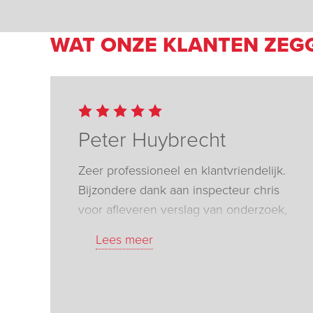
WAT ONZE KLANTEN ZEG
Peter Huybrecht
Zeer professioneel en klantvriendelijk.
Bijzondere dank aan inspecteur chris
voor afleveren verslag van onderzoek,
anders was interventie voor
Lees meer
electriciteits aansluiting fluvius niet
kunnen doorgaan wegens bouwverlof
installateur.