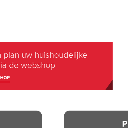
Electro-Test, 
veiligheid
P