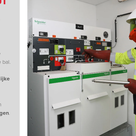
UT
e
e
 bal.
ijke
n
ngen
.