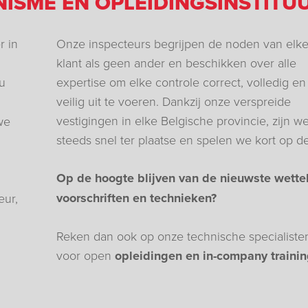
ISME ÉN OPLEIDINGSINSTITU
r in
Onze inspecteurs begrijpen de noden van elk
klant als geen ander en beschikken over alle
 u
expertise om elke controle correct, volledig en
veilig uit te voeren. Dankzij onze verspreide
vestigingen in elke Belgische provincie, zijn w
we
steeds snel ter plaatse en spelen we kort op de
Op de hoogte blijven van de nieuwste wettel
voorschriften en technieken?
eur,
Reken dan ook op onze technische specialiste
voor open
opleidingen en in-company traini