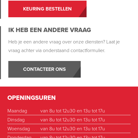
KEURING BESTELLEN
IK HEB EEN ANDERE VRAAG
Heb je een andere vraag over onze diensten? Laat je
vraag achter via onderstaand contactformulier.
CONTACTEER ONS
OPENINGSUREN
Maandag
van 8u tot 12u30 en 13u tot 17u
Dinsdag
van 8u tot 12u30 en 13u tot 17u
Woensdag
van 8u tot 12u30 en 13u tot 17u
Donderdag
van 8u tot 12u30 en 13u tot 17u