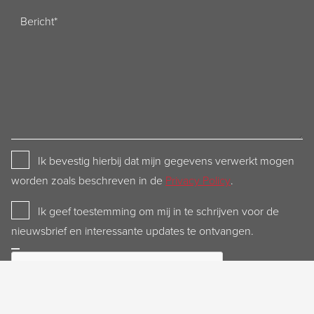
Bericht
Privacy
Ik bevestig hierbij dat mijn gegevens verwerkt mogen
Policy
worden zoals beschreven in de
Privacy Policy
.
Newsletter
Ik geef toestemming om mij in te schrijven voor de
nieuwsbrief en interessante updates te ontvangen.
CAPTCHA