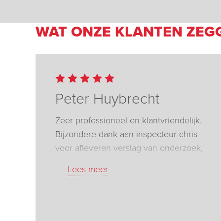
WAT ONZE KLANTEN ZEG
Peter Huybrecht
Zeer professioneel en klantvriendelijk.
Bijzondere dank aan inspecteur chris
voor afleveren verslag van onderzoek,
anders was interventie voor
Lees meer
electriciteits aansluiting fluvius niet
kunnen doorgaan wegens bouwverlof
installateur.