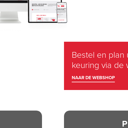
Electro-Test, 
veiligheid
P