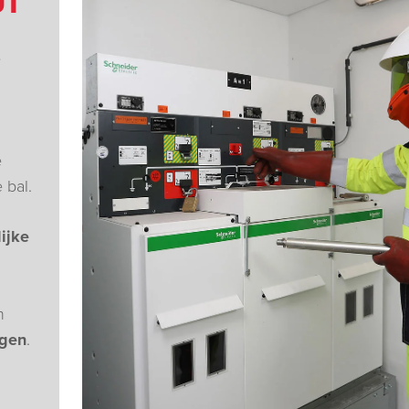
UT
e
e
 bal.
ijke
n
ngen
.