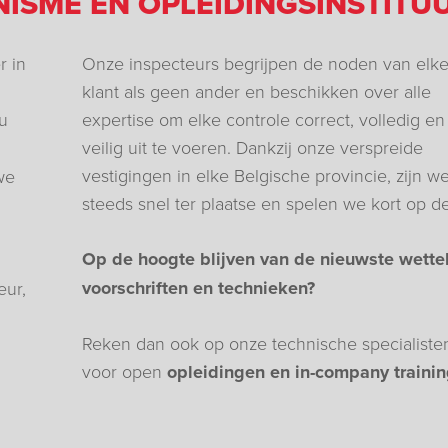
ISME ÉN OPLEIDINGSINSTITU
r in
Onze inspecteurs begrijpen de noden van elk
klant als geen ander en beschikken over alle
 u
expertise om elke controle correct, volledig en
veilig uit te voeren. Dankzij onze verspreide
vestigingen in elke Belgische provincie, zijn w
we
steeds snel ter plaatse en spelen we kort op de
Op de hoogte blijven van de nieuwste wettel
voorschriften en technieken?
eur,
Reken dan ook op onze technische specialiste
voor open
opleidingen en in-company traini