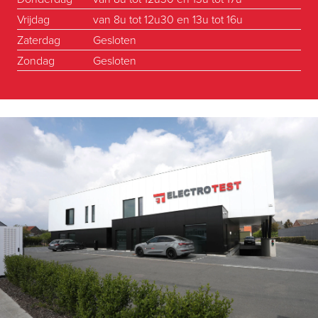
Vrijdag
van 8u tot 12u30 en 13u tot 16u
Zaterdag
Gesloten
Zondag
Gesloten