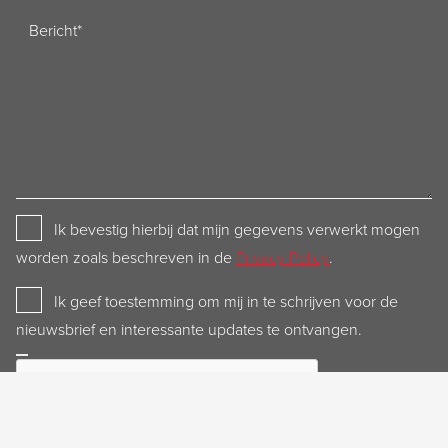
Bericht
Privacy
Ik bevestig hierbij dat mijn gegevens verwerkt mogen
Policy
worden zoals beschreven in de
Privacy Policy
.
Newsletter
Ik geef toestemming om mij in te schrijven voor de
nieuwsbrief en interessante updates te ontvangen.
CAPTCHA