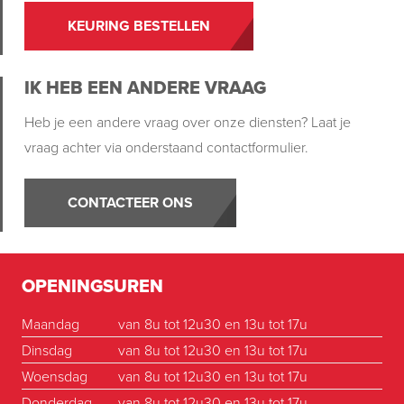
KEURING BESTELLEN
IK HEB EEN ANDERE VRAAG
Heb je een andere vraag over onze diensten? Laat je
vraag achter via onderstaand contactformulier.
CONTACTEER ONS
OPENINGSUREN
Maandag
van 8u tot 12u30 en 13u tot 17u
Dinsdag
van 8u tot 12u30 en 13u tot 17u
Woensdag
van 8u tot 12u30 en 13u tot 17u
Donderdag
van 8u tot 12u30 en 13u tot 17u