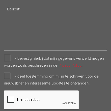
Bericht
Privacy
Ik bevestig hierbij dat mijn gegevens verwerkt mogen
Policy
worden zoals beschreven in de
Privacy Policy
.
Newsletter
Ik geef toestemming om mij in te schrijven voor de
nieuwsbrief en interessante updates te ontvangen.
CAPTCHA