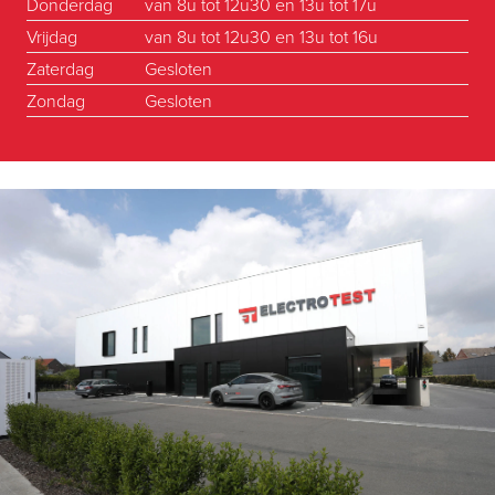
Donderdag
van 8u tot 12u30 en 13u tot 17u
Vrijdag
van 8u tot 12u30 en 13u tot 16u
Zaterdag
Gesloten
Zondag
Gesloten