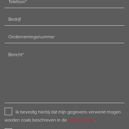
Bedrijf
Ondernemingsnummer
Bericht
Privacy
Ik bevestig hierbij dat mijn gegevens verwerkt mogen
Policy
worden zoals beschreven in de
Privacy Policy
.