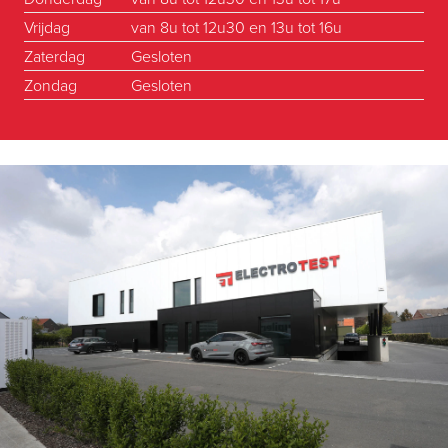
Vrijdag
van 8u tot 12u30 en 13u tot 16u
Zaterdag
Gesloten
Zondag
Gesloten