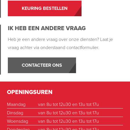
KEURING BESTELLEN
IK HEB EEN ANDERE VRAAG
Heb je een andere vraag over onze diensten? Laat je
vraag achter via onderstaand contactformulier.
CONTACTEER ONS
OPENINGSUREN
Maandag
van 8u tot 12u30 en 13u tot 17u
Dinsdag
van 8u tot 12u30 en 13u tot 17u
Woensdag
van 8u tot 12u30 en 13u tot 17u
Donderdag
van 8u tot 12u30 en 13u tot 17u