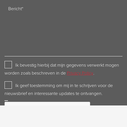
Bericht
Privacy
Ik bevestig hierbij dat mijn gegevens verwerkt mogen
Policy
worden zoals beschreven in de
Privacy Policy
.
Newsletter
Ik geef toestemming om mij in te schrijven voor de
nieuwsbrief en interessante updates te ontvangen.
CAPTCHA