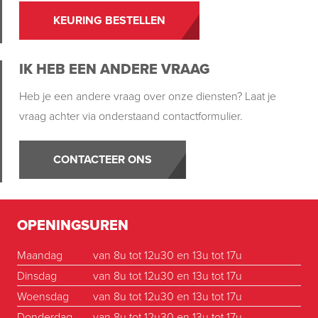
KEURING BESTELLEN
IK HEB EEN ANDERE VRAAG
Heb je een andere vraag over onze diensten? Laat je
vraag achter via onderstaand contactformulier.
CONTACTEER ONS
OPENINGSUREN
Maandag
van 8u tot 12u30 en 13u tot 17u
Dinsdag
van 8u tot 12u30 en 13u tot 17u
Woensdag
van 8u tot 12u30 en 13u tot 17u
Donderdag
van 8u tot 12u30 en 13u tot 17u