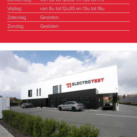
Vrijdag
van 8u tot 12u30 en 13u tot 16u
Zaterdag
Gesloten
Zondag
Gesloten