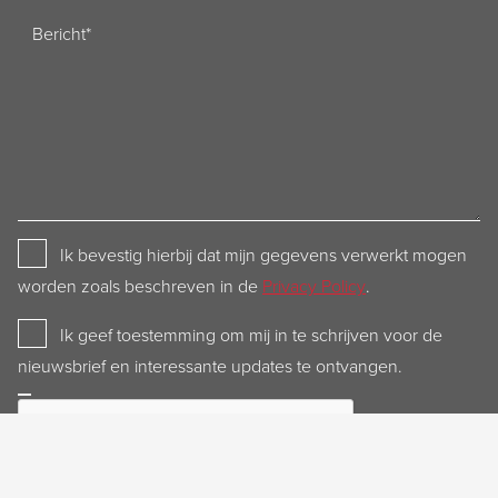
Bericht
Privacy
Ik bevestig hierbij dat mijn gegevens verwerkt mogen
Policy
worden zoals beschreven in de
Privacy Policy
.
Newsletter
Ik geef toestemming om mij in te schrijven voor de
nieuwsbrief en interessante updates te ontvangen.
CAPTCHA