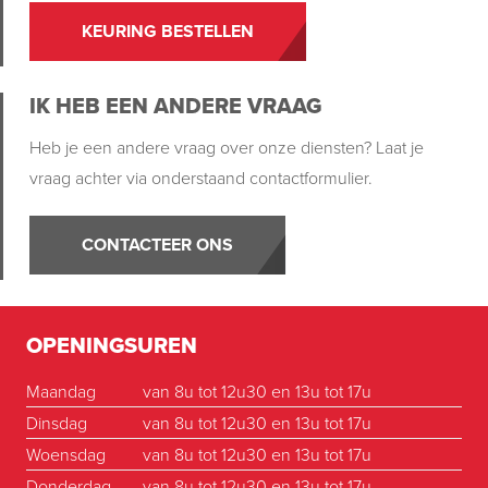
KEURING BESTELLEN
IK HEB EEN ANDERE VRAAG
Heb je een andere vraag over onze diensten? Laat je
vraag achter via onderstaand contactformulier.
CONTACTEER ONS
OPENINGSUREN
Maandag
van 8u tot 12u30 en 13u tot 17u
Dinsdag
van 8u tot 12u30 en 13u tot 17u
Woensdag
van 8u tot 12u30 en 13u tot 17u
Donderdag
van 8u tot 12u30 en 13u tot 17u