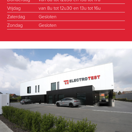
Vrijdag
van 8u tot 12u30 en 13u tot 16u
Zaterdag
Gesloten
Zondag
Gesloten