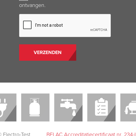
ontvangen.
CAPTCHA
 Electro-Test
BELAC Accreditatiecertificaat nr. 234