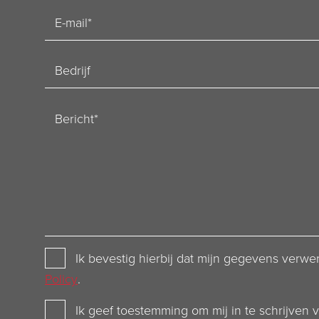
E-
mailadres
Bedrijf
Bericht
Privacy
Ik bevestig hierbij dat mijn gegevens ver
Policy
Policy
.
Newsletter
Ik geef toestemming om mij in te schrijven 