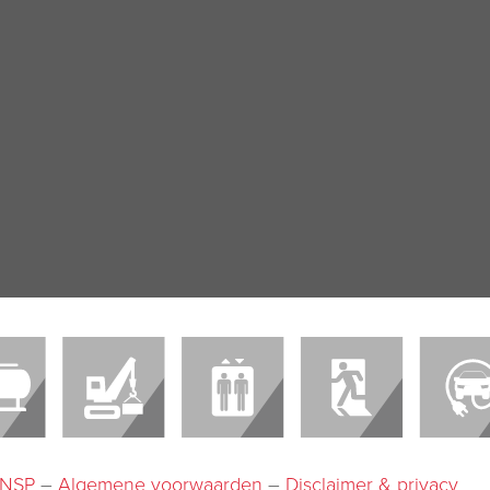
-INSP
–
Algemene voorwaarden
–
Disclaimer & privacy