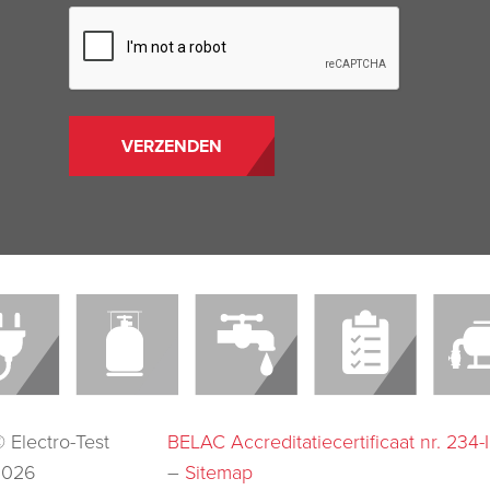
CAPTCHA
 Electro-Test
BELAC Accreditatiecertificaat nr. 234
2026
–
Sitemap