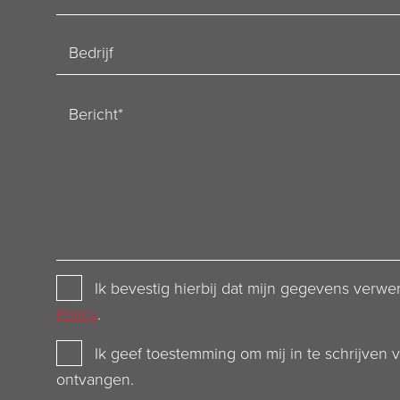
mailadres
Bedrijf
Bericht
Privacy
Ik bevestig hierbij dat mijn gegevens ver
Policy
Policy
.
Newsletter
Ik geef toestemming om mij in te schrijven 
ontvangen.