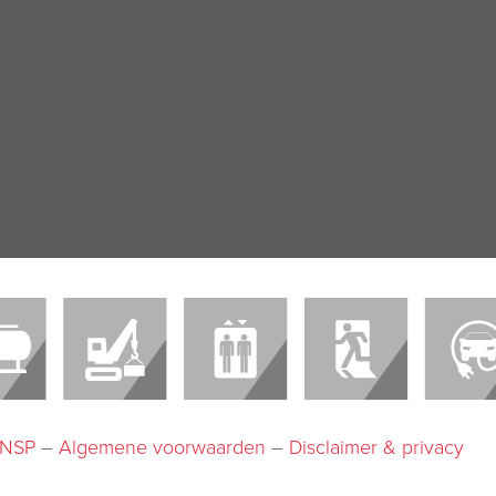
-INSP
–
Algemene voorwaarden
–
Disclaimer & privacy