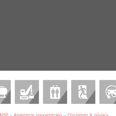
-INSP
–
Algemene voorwaarden
–
Disclaimer & privacy