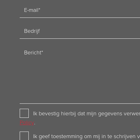
E-
mailadres
Bedrijf
Bericht
Privacy
Ik bevestig hierbij dat mijn gegevens ver
Policy
Policy
.
Newsletter
Ik geef toestemming om mij in te schrijven 