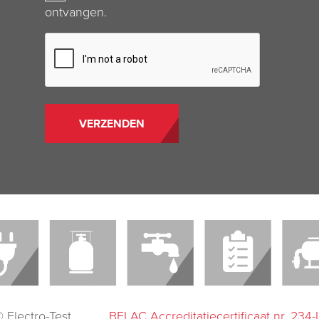
ontvangen.
CAPTCHA
 Electro-Test
BELAC Accreditatiecertificaat nr. 234